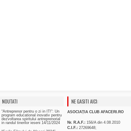
NOUTATI
NE GASITI AICI:
“Antreprenor pentru o zi in IT!”: Un
ASOCIAȚIA CLUB AFACERI.RO
program educational inovativ pentru
dezvoltarea spiritului antreprenorial
Nr. R.A.F.:
156/A din 4.08.2010
in randul tinerilor ieseni
14/11/2024
C.I.F.:
27269648;