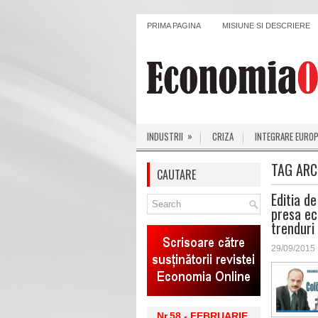
PRIMA PAGINA
MISIUNE SI DESCRIERE
»
INDUSTRII
CRIZA
INTEGRARE EURO
TAG ARC
CAUTARE
Editia d
presa eco
trenduri
29/09/2015
Nr.58 - FEBRUARIE