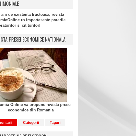
TIMONIALE
 ani de existenta fructoasa, revista
miaOnline.ro impartaseste parerile
atorilor si cititorilor!
ISTA PRESEI ECONOMICE NATIONALA
mia Online va propune revista presei
economice din Romania
entarii
Categorii
Taguri