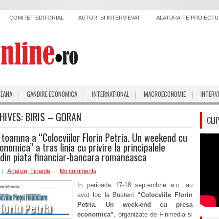
COMITET EDITORIAL
AUTORI SI INTERVIEVATI
ALATURA-TE PROIECTUL
PEANA
GANDIRE ECONOMICA
INTERNATIONAL
MACROECONOMIE
INTERV
HIVES:
BIRIS – GORAN
CLI
e toamna a “Colocviilor Florin Petria. Un weekend cu
nomica” a tras linia cu privire la principalele
 din piata financiar-bancara romaneasca
Analize
,
Finante
No comments
In perioada 17-18 septembrie a.c. au
avut loc la Busteni
“Colocviile Florin
Petria. Un week-end cu presa
economica”
, organizate de Finmedia si