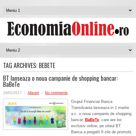
TAG ARCHIVES:
BEBETE
BT lanseaza o noua campanie de shopping bancar:
BaBeTe
28/02/2017
Afaceri
No comments
Grupul Financiar Banca
Transilvania lanseaza in 1 martie
a.c. o noua campanie de shopping
bancar,
BaBeTe
, care are loc
exclusiv online, pe siteul BT.
Banca a pregatit 9 zile de promotii,