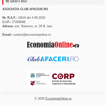
NE GASITI AICI:
ASOCIAȚIA CLUB AFACERI.RO
Nr. R.A.F.:
156/A din 4.08.2010
C.I.F.:
27269648;
Adresa:
sos. Barnova, nr. 29 B, Iasi.
Email:
contact@economiaonline.ro
© 2026
EconomiaOnline.ro