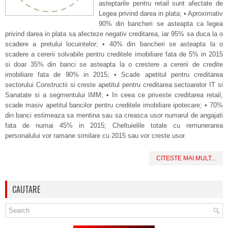
asteptarile pentru retail sunt afectate de
Legea privind darea in plata; • Aproximativ
90% din bancheri se asteapta ca legea
privind darea in plata sa afecteze negativ creditarea, iar 95% sa duca la o
scadere a pretului locuintelor; • 40% din bancheri se asteapta la o
scadere a cererii solvabile pentru creditele imobiliare fata de 5% in 2015
si doar 35% din banci se asteapta la o crestere a cererii de credite
imobiliare fata de 90% in 2015; • Scade apetitul pentru creditarea
sectorului Constructii si creste apetitul pentru creditarea sectoarelor IT si
Sanatate si a segmentului IMM; • In ceea ce priveste creditarea retail,
scade masiv apetitul bancilor pentru creditele imobiliare ipotecare; • 70%
din banci estimeaza sa mentina sau sa creasca usor numarul de angajati
fata de numai 45% in 2015; Cheltuielile totale cu remunerarea
personalului vor ramane similare cu 2015 sau vor creste usor.
CITESTE MAI MULT...
CAUTARE