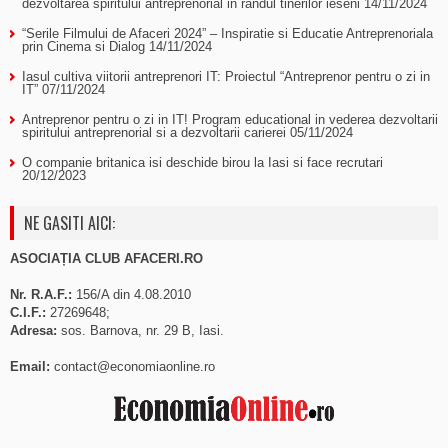
dezvoltarea spiritului antreprenorial in randul tinerilor ieseni
14/11/2024
“Serile Filmului de Afaceri 2024” – Inspiratie si Educatie Antreprenoriala
prin Cinema si Dialog
14/11/2024
Iasul cultiva viitorii antreprenori IT: Proiectul “Antreprenor pentru o zi in
IT”
07/11/2024
Antreprenor pentru o zi in IT! Program educational in vederea dezvoltarii
spiritului antreprenorial si a dezvoltarii carierei
05/11/2024
O companie britanica isi deschide birou la Iasi si face recrutari
20/12/2023
NE GASITI AICI:
ASOCIAȚIA CLUB AFACERI.RO
Nr. R.A.F.:
156/A din 4.08.2010
C.I.F.:
27269648;
Adresa:
sos. Barnova, nr. 29 B, Iasi.
Email:
contact@economiaonline.ro