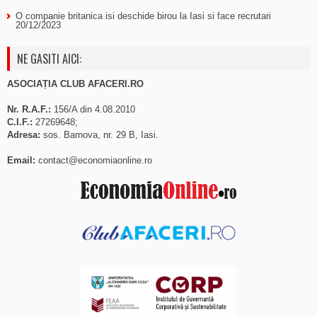
O companie britanica isi deschide birou la Iasi si face recrutari
20/12/2023
NE GASITI AICI:
ASOCIAȚIA CLUB AFACERI.RO
Nr. R.A.F.:
156/A din 4.08.2010
C.I.F.:
27269648;
Adresa:
sos. Barnova, nr. 29 B, Iasi.
Email:
contact@economiaonline.ro