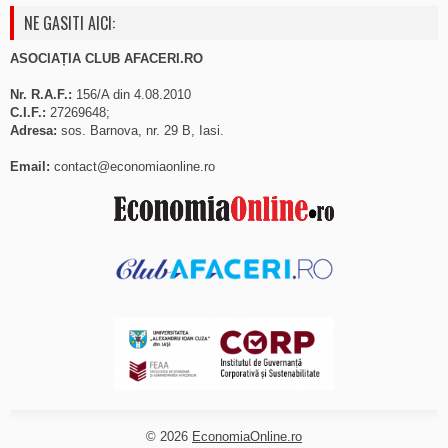
NE GASITI AICI:
ASOCIAȚIA CLUB AFACERI.RO
Nr. R.A.F.:
156/A din 4.08.2010
C.I.F.:
27269648;
Adresa:
sos. Barnova, nr. 29 B, Iasi.
Email:
contact@economiaonline.ro
© 2026
EconomiaOnline.ro