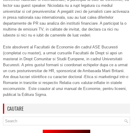
lector sau guest speaker. Niciodata nu a rupt legatura cu mediul
universitar si cel preuniversitar. A pregatit zeci de jurnalisti care activeaza
in presa nationala sau internationala, sau au luat calea diferitelor
departamente de PR sau analiza din institutii financiare. A participat la o
multime de emisiuni TV, in calitate de invitat, dar declara ca nici nu
iubeste si nici nu e iubit de camerele de luat vederi.
Este absolvent al Facultatii de Economie din cadrul ASE Bucuresti
(completat cu master), a urmat cursurile Facultatii de Drept si apoi un
masterat in Drept Comunitar si Studii Europene, in cadrul Universitatii
Bucuresti. A prins gustul formarii si coordonari echipelor dupa ce a urmat
un curs postuniversitar de HR, sponsorizat de Ambasada Marii Britanii.
Are doua lucrari stiintifice cu caracter doctoral -Etica si marketingul intr-o
Romanie in tranzitie si respectiv Relatia curs valutar-inflatie in statele
excomuniste. Este coautor al unui manual de Economie, pentru liceeni,
publicat la Editura Sigma.
CAUTARE