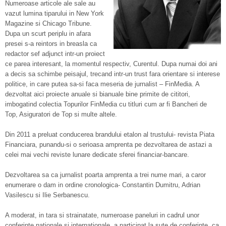
Numeroase articole ale sale au
vazut lumina tiparului in New York
Magazine si Chicago Tribune.
Dupa un scurt periplu in afara
presei s-a reintors in breasla ca
redactor sef adjunct intr-un proiect
ce parea interesant, la momentul respectiv, Curentul. Dupa numai doi ani
a decis sa schimbe peisajul, trecand intr-un trust fara orientare si interese
politice, in care putea sa-si faca meseria de jurnalist – FinMedia. A
dezvoltat aici proiecte anuale si bianuale bine primite de cititori,
imbogatind colectia Topurilor FinMedia cu titluri cum ar fi Bancheri de
Top, Asiguratori de Top si multe altele.
Din 2011 a preluat conducerea brandului etalon al trustului- revista Piata
Financiara, punandu-si o serioasa amprenta pe dezvoltarea de astazi a
celei mai vechi reviste lunare dedicate sferei financiar-bancare.
Dezvoltarea sa ca jurnalist poarta amprenta a trei nume mari, a caror
enumerare o dam in ordine cronologica- Constantin Dumitru, Adrian
Vasilescu si Ilie Serbanescu.
A moderat, in tara si strainatate, numeroase paneluri in cadrul unor
conferinte nationale si internationale, a participat la sute de conferinte, ca