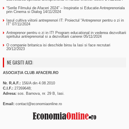
“Serile Filmului de Afaceri 2024” – Inspiratie si Educatie Antreprenoriala
prin Cinema si Dialog
14/11/2024
Iasul cultiva viitorii antreprenori IT: Proiectul “Antreprenor pentru o zi in
IT”
07/11/2024
Antreprenor pentru o zi in IT! Program educational in vederea dezvoltarii
spiritului antreprenorial si a dezvoltarii carierei
05/11/2024
O companie britanica isi deschide birou la Iasi si face recrutari
20/12/2023
NE GASITI AICI:
ASOCIAȚIA CLUB AFACERI.RO
Nr. R.A.F.:
156/A din 4.08.2010
C.I.F.:
27269648;
Adresa:
sos. Barnova, nr. 29 B, Iasi.
Email:
contact@economiaonline.ro