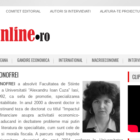
COMITET EDITORIAL
AUTORI SI INTERVIEVATI
ALATURA-TE PROIECTUL
PEANA
GANDIRE ECONOMICA
INTERNATIONAL
MACROECONOMIE
INTERV
 ONOFREI
CLI
ONOFREI
a absolvit Facultatea de Stiinte
a Universitatii “Alexandru Ioan Cuza” Iasi,
992, ca sefa de promotie, specializarea
tabilitate. In anul 2000 a devenit doctor in
stinand teza de doctorat cu titlul “Impactul
r financiare asupra activitatii economico-
i aducand in dezbatere probleme mai putin
 literatura de specialitate, cum sunt cele de
 si morala fiscala. A parcurs rapid treptele