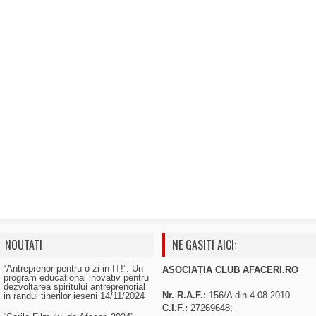
NOUTATI
NE GASITI AICI:
“Antreprenor pentru o zi in IT!”: Un
ASOCIAȚIA CLUB AFACERI.RO
program educational inovativ pentru
dezvoltarea spiritului antreprenorial
Nr. R.A.F.:
156/A din 4.08.2010
in randul tinerilor ieseni
14/11/2024
C.I.F.:
27269648;