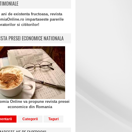
TIMONIALE
 ani de existenta fructoasa, revista
miaOnline.ro impartaseste parerile
atorilor si cititorilor!
ISTA PRESEI ECONOMICE NATIONALA
mia Online va propune revista presei
economice din Romania
entarii
Categorii
Taguri