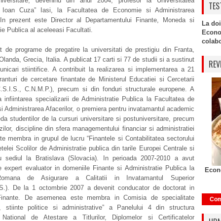
universitare, devenind din anul 2004, profesor la Universitatea
TES
 Ioan Cuza” Iasi, la Facultatea de Economie si Administrarea
. In prezent este Director al Departamentului Finante, Moneda si
La doi
ie Publica al aceleeasi Facultati.
Econo
colabor
t de programe de pregatire la universitati de prestigiu din Franta,
landa, Grecia, Italia. A publicat 17 carti si 77 de studii si a sustinut
REV
icari stiintifice. A contribuit la realizarea si implementarea a 21
ranturi de cercetare finantate de Ministerul Educatiei si Cercetarii
C.S.I.S., C.N.M.P.), precum si din fonduri structurale europene. A
la infiintarea specializarii de Administratie Publica la Facultatea de
 Administrarea Afacerilor, o premiera pentru invatamantul academic
da studentilor de la cursuri universitare si postuniversitare, precum
zilor, discipline din sfera managementului financiar si administratiei
te membra in grupul de lucru “Finantele si Contabilitatea sectorului
etelei Scolilor de Administratie publica din tarile Europei Centrale si
 sediul la Bratislava (Slovacia). In perioada 2007-2010 a avut
e expert evaluator in domeniile Finante si Administratie Publica la
Econo
omana de Asigurare a Calitatii in Invatamantul Superior
.S.). De la 1 octombrie 2007 a devenit conducator de doctorat in
Finante. De asemenea este membra in Comisia de specialitate
Com
e, stiinte politice si administrative” a Panelului 4 din structura
i National de Atestare a Titlurilor, Diplomelor si Certificatelor