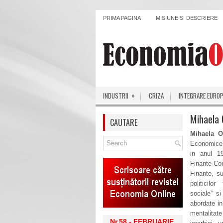
PRIMA PAGINA
MISIUNE SI DESCRIERE
»
INDUSTRII
CRIZA
INTEGRARE EURO
Mihaela
CAUTARE
Mihaela 
Economice 
in anul 1
Finante-Con
Finante, su
politicilo
sociale” s
abordate in
mentalitate
Nr.58 - FEBRUARIE