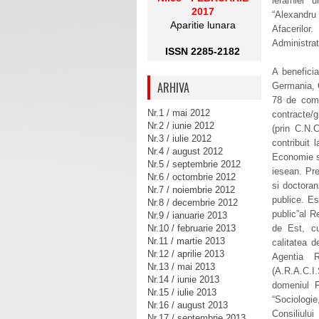
ierarhiei 
2017
“Alexandru
Aparitie lunara
Afacerilor
Administrat
ISSN 2285-2182
A beneficia
ARHIVA
Germania, O
78 de comun
Nr.1 / mai 2012
contracte/g
Nr.2 / iunie 2012
(prin C.N.
Nr.3 / iulie 2012
contribuit 
Nr.4 / august 2012
Economie si
Nr.5 / septembrie 2012
iesean. Pre
Nr.6 / octombrie 2012
si doctoran
Nr.7 / noiembrie 2012
publice. Es
Nr.8 / decembrie 2012
public”al R
Nr.9 / ianuarie 2013
Nr.10 / februarie 2013
de Est, cu
Nr.11 / martie 2013
calitatea d
Nr.12 / aprilie 2013
Agentia R
Nr.13 / mai 2013
(A.R.A.C.I
Nr.14 / iunie 2013
domeniul 
Nr.15 / iulie 2013
“Sociologi
Nr.16 / august 2013
Consiliulu
Nr.17 / septembrie 2013