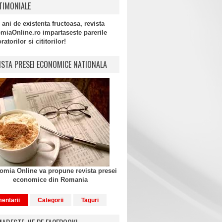
TIMONIALE
 ani de existenta fructoasa, revista
miaOnline.ro impartaseste parerile
atorilor si cititorilor!
ISTA PRESEI ECONOMICE NATIONALA
mia Online va propune revista presei
economice din Romania
entarii
Categorii
Taguri