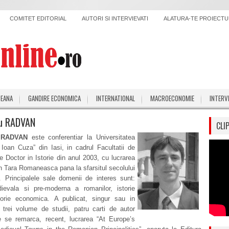
COMITET EDITORIAL
AUTORI SI INTERVIEVATI
ALATURA-TE PROIECTUL
PEANA
GANDIRE ECONOMICA
INTERNATIONAL
MACROECONOMIE
INTERV
iu RADVAN
CLI
u RADVAN
este conferentiar la Universitatea
Ioan Cuza” din Iasi, in cadrul Facultatii de
te Doctor in Istorie din anul 2003, cu lucrarea
n Tara Romaneasca pana la sfarsitul secolului
. Principalele sale domenii de interes sunt:
dievala si pre-moderna a romanilor, istorie
torie economica. A publicat, singur sau in
 trei volume de studii, patru carti de autor
re se remarca, recent, lucrarea “At Europe’s