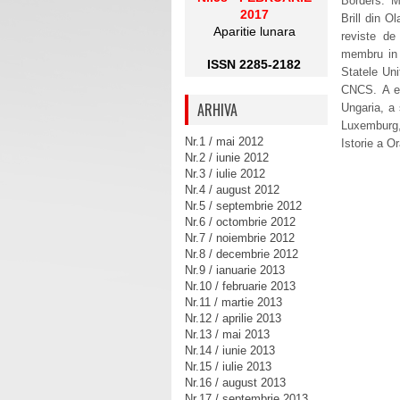
Borders: M
2017
Brill din O
Aparitie lunara
reviste de 
membru in m
ISSN 2285-2182
Statele Uni
CNCS. A efe
ARHIVA
Ungaria, a 
Luxemburg,
Nr.1 / mai 2012
Istorie a O
Nr.2 / iunie 2012
Nr.3 / iulie 2012
Nr.4 / august 2012
Nr.5 / septembrie 2012
Nr.6 / octombrie 2012
Nr.7 / noiembrie 2012
Nr.8 / decembrie 2012
Nr.9 / ianuarie 2013
Nr.10 / februarie 2013
Nr.11 / martie 2013
Nr.12 / aprilie 2013
Nr.13 / mai 2013
Nr.14 / iunie 2013
Nr.15 / iulie 2013
Nr.16 / august 2013
Nr.17 / septembrie 2013