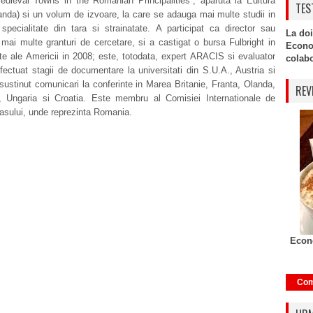
edieval Towns in the Romanian Principalities”, aparuta la Editura
TES
landa) si un volum de izvoare, la care se adauga mai multe studii in
specialitate din tara si strainatate. A participat ca director sau
La doi
ai multe granturi de cercetare, si a castigat o bursa Fulbright in
Econo
te ale Americii in 2008; este, totodata, expert ARACIS si evaluator
colabor
ctuat stagii de documentare la universitati din S.U.A., Austria si
sustinut comunicari la conferinte in Marea Britanie, Franta, Olanda,
REV
 Ungaria si Croatia. Este membru al Comisiei Internationale de
rasului, unde reprezinta Romania.
Econo
Com