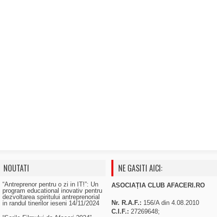
NOUTATI
NE GASITI AICI:
“Antreprenor pentru o zi in IT!”: Un
ASOCIAȚIA CLUB AFACERI.RO
program educational inovativ pentru
dezvoltarea spiritului antreprenorial
Nr. R.A.F.:
156/A din 4.08.2010
in randul tinerilor ieseni
14/11/2024
C.I.F.:
27269648;