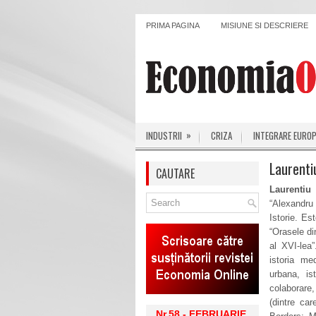
PRIMA PAGINA
MISIUNE SI DESCRIERE
»
INDUSTRII
CRIZA
INTEGRARE EURO
Laurent
CAUTARE
Laurenti
“Alexandru 
Istorie. Es
“Orasele di
al XVI-lea”
istoria me
urbana, is
colaborare,
(dintre ca
Nr.58 - FEBRUARIE