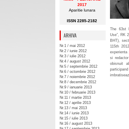
2017
Aparitie lunara
ISSN 2285-2182
The 63st F
ARHIVA
Use”, RK 2:
BHT), sec
Nr.1 / mai 2012
115th 2012
Nr.2 / iunie 2012
experienta 
Nr.3 / iulie 2012
si redacto
Nr.4 / august 2012
obisnuit a
Nr.5 / septembrie 2012
participand
Nr.6 / octombrie 2012
imbratisea
Nr.7 / noiembrie 2012
Nr.8 / decembrie 2012
Nr.9 / ianuarie 2013
Nr.10 / februarie 2013
Nr.11 / martie 2013
Nr.12 / aprilie 2013
Nr.13 / mai 2013
Nr.14 / iunie 2013
Nr.15 / iulie 2013
Nr.16 / august 2013
Nr.17 / septembrie 2013