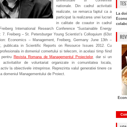
universitare si conferinte
TES
nationale. Din cadrul activitatii
realizate, se remarca faptul ca a
La doi
participat la realizarea unei lucrari
Econo
in calitate de coautor in cadrul
colabor
reiberg International Research Conference “Sustainable Energy
 7. Freiberg – St. Petersburger Young Scientist’s Colloquium (63st
REV
tion: Economics – Management, Freiberg, Germany June 13th –
, publicata in Scientific Reports on Resource Issues 2012. Cu
profesionala in domeniul comertului si telecom, in acelasi timp fiind
r pentru
Revista Romana de Managementul Proiectelor
, dar si un
l activitatilor de voluntariat organizate in comunitatea locala,
 activ la obiectivele intreprinse. Reprezinta valul generatiei tinere ce
za domeniul Managementului de Proiect.
Econo
Com