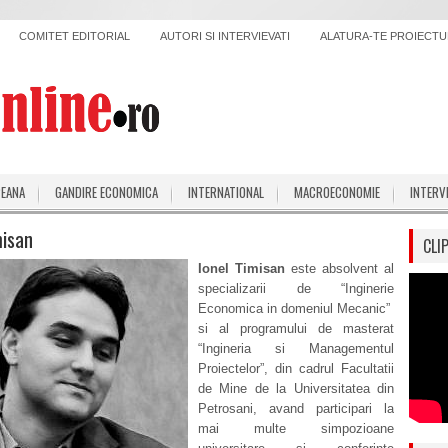
COMITET EDITORIAL
AUTORI SI INTERVIEVATI
ALATURA-TE PROIECTUL
PEANA
GANDIRE ECONOMICA
INTERNATIONAL
MACROECONOMIE
INTERV
misan
CLI
Ionel Timisan
este absolvent al
specializarii de “Inginerie
Economica in domeniul Mecanic”
si al programului de masterat
“Ingineria si Managementul
Proiectelor”, din cadrul Facultatii
de Mine de la Universitatea din
Petrosani, avand participari la
mai multe simpozioane