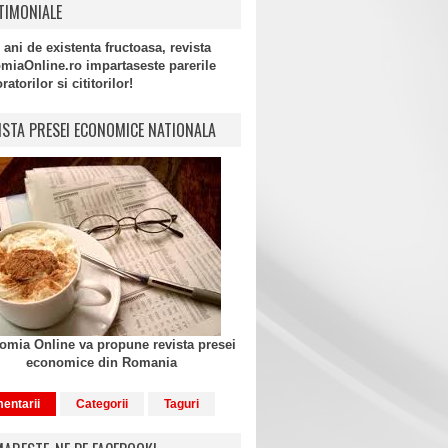
TIMONIALE
 ani de existenta fructoasa, revista
miaOnline.ro impartaseste parerile
atorilor si cititorilor!
ISTA PRESEI ECONOMICE NATIONALA
mia Online va propune revista presei
economice din Romania
entarii
Categorii
Taguri