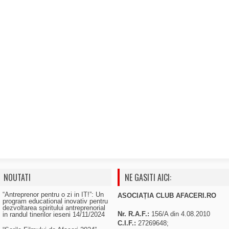
NOUTATI
NE GASITI AICI:
“Antreprenor pentru o zi in IT!”: Un
ASOCIAȚIA CLUB AFACERI.RO
program educational inovativ pentru
dezvoltarea spiritului antreprenorial
Nr. R.A.F.:
156/A din 4.08.2010
in randul tinerilor ieseni
14/11/2024
C.I.F.:
27269648;