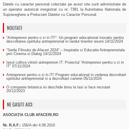
Datele cu caracter personal colectate pe acest site sunt administrate de
un operator autorizat inregistrat cu nr. 7381 la Autoritatea Nationala de
Supraveghere a Prelucrarii Datelor cu Caracter Personal.
NOUTATI
“Antreprenor pentru o zi in IT!”: Un program educational inovativ pentru
dezvoltarea spiritului antreprenorial in randul tinerilor ieseni
14/11/2024
“Serile Filmului de Afaceri 2024” – Inspiratie si Educatie Antreprenoriala
prin Cinema si Dialog
14/11/2024
Iasul cultiva viitorii antreprenori IT: Proiectul “Antreprenor pentru o zi in
IT”
07/11/2024
Antreprenor pentru o zi in IT! Program educational in vederea dezvoltarii
spiritului antreprenorial si a dezvoltarii carierei
05/11/2024
O companie britanica isi deschide birou la Iasi si face recrutari
20/12/2023
NE GASITI AICI:
ASOCIAȚIA CLUB AFACERI.RO
Nr. R.A.F.:
156/A din 4.08.2010