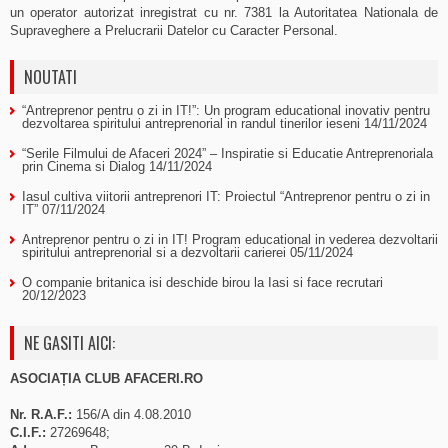
un operator autorizat inregistrat cu nr. 7381 la Autoritatea Nationala de
Supraveghere a Prelucrarii Datelor cu Caracter Personal.
NOUTATI
“Antreprenor pentru o zi in IT!”: Un program educational inovativ pentru
dezvoltarea spiritului antreprenorial in randul tinerilor ieseni
14/11/2024
“Serile Filmului de Afaceri 2024” – Inspiratie si Educatie Antreprenoriala
prin Cinema si Dialog
14/11/2024
Iasul cultiva viitorii antreprenori IT: Proiectul “Antreprenor pentru o zi in
IT”
07/11/2024
Antreprenor pentru o zi in IT! Program educational in vederea dezvoltarii
spiritului antreprenorial si a dezvoltarii carierei
05/11/2024
O companie britanica isi deschide birou la Iasi si face recrutari
20/12/2023
NE GASITI AICI:
ASOCIAȚIA CLUB AFACERI.RO
Nr. R.A.F.:
156/A din 4.08.2010
C.I.F.:
27269648;