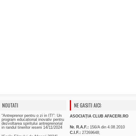
NOUTATI
NE GASITI AICI:
“Antreprenor pentru o zi in IT!”: Un
ASOCIAȚIA CLUB AFACERI.RO
program educational inovativ pentru
dezvoltarea spiritului antreprenorial
Nr. R.A.F.:
156/A din 4.08.2010
in randul tinerilor ieseni
14/11/2024
C.I.F.:
27269648;