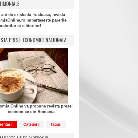
TIMONIALE
 ani de existenta fructoasa, revista
miaOnline.ro impartaseste parerile
atorilor si cititorilor!
ISTA PRESEI ECONOMICE NATIONALA
mia Online va propune revista presei
economice din Romania
entarii
Categorii
Taguri