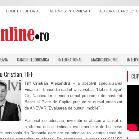
COMITET EDITORIAL
AUTORI SI INTERVIEVATI
ALATURA-TE PROIECTUL
PEANA
GANDIRE ECONOMICA
INTERNATIONAL
MACROECONOMIE
INTERV
u Cristian TIFF
CLI
Tiff Cristian Alexandru
– a absolvit specializarea
Finante – Banci din cadrul Universitatii “Babes-Bolyai”
Cluj Napoca iar ulterior a urmat programul de masterat
Banci si Piete de Capital precum si cursul organizat
de ANEVAR “Evaluarea de bunuri imobile”.
Pasionat de educatie, investitii si afaceri a lansat o
platforma online dedicata evenimentelor de business
re personala din Romania care are ca principal rol centralizarea de