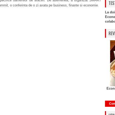
 specifice oamenilor de afaceri. De asemenea, a organizat SMART
TES
it, o conferinta de o zi axata pe business, finante si economie.
La doi
Econo
colabor
REV
Econo
Com