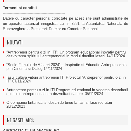
Termeni si conditii
-----------------------------------------------------
Datele cu caracter personal colectate pe acest site sunt administrate de
un operator autorizat inregistrat cu nr. 7381 la Autoritatea Nationala de
Supraveghere a Prelucrarii Datelor cu Caracter Personal.
NOUTATI
“Antreprenor pentru o zi in IT!”: Un program educational inovativ pentru
dezvoltarea spiritului antreprenorial in randul tinerilor ieseni
14/11/2024
“Serile Filmului de Afaceri 2024” – Inspiratie si Educatie Antreprenoriala
prin Cinema si Dialog
14/11/2024
Iasul cultiva viitorii antreprenori IT: Proiectul “Antreprenor pentru o zi in
IT”
07/11/2024
Antreprenor pentru o zi in IT! Program educational in vederea dezvoltarii
spiritului antreprenorial si a dezvoltarii carierei
05/11/2024
O companie britanica isi deschide birou la Iasi si face recrutari
20/12/2023
NE GASITI AICI:
ASOCIAȚIA CLUB AFACERI.RO