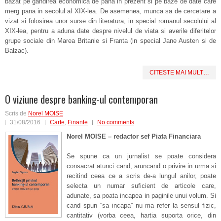
bazat pe gandirea economica de pana in prezent si pe baze de date care
merg pana in secolul al XIX-lea. De asemenea, munca sa de cercetare a
vizat si folosirea unor surse din literatura, in special romanul secolului al
XIX-lea, pentru a aduna date despre nivelul de viata si averile diferitelor
grupe sociale din Marea Britanie si Franta (in special Jane Austen si de
Balzac).
CITESTE MAI MULT…
O viziune despre banking-ul contemporan
Scris de
Norel MOISE
31/08/2016
Carte
,
Finante
No comments
Norel MOISE – redactor sef Piata Financiara
Se spune ca un jurnalist se poate considera
consacrat atunci cand, aruncand o privire in urma si
recitind ceea ce a scris de-a lungul anilor, poate
selecta un numar suficient de articole care,
adunate, sa poata incapea in paginile unui volum. Si
cand spun “sa incapa” nu ma refer la sensul fizic,
cantitativ (vorba ceea, hartia suporta orice, din