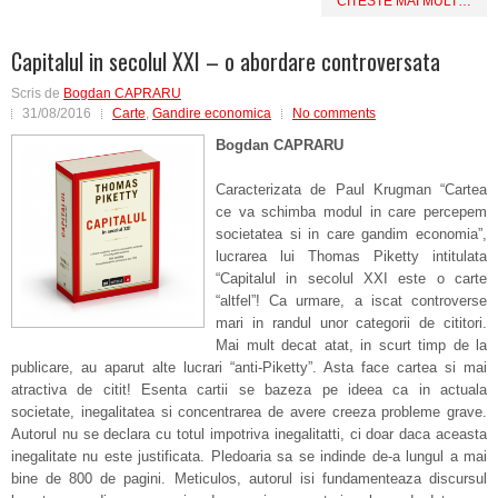
CITESTE MAI MULT…
Capitalul in secolul XXI – o abordare controversata
Scris de
Bogdan CAPRARU
31/08/2016
Carte
,
Gandire economica
No comments
Bogdan CAPRARU
Caracterizata de Paul Krugman “Cartea
ce va schimba modul in care percepem
societatea si in care gandim economia”,
lucrarea lui Thomas Piketty intitulata
“Capitalul in secolul XXI este o carte
“altfel”! Ca urmare, a iscat controverse
mari in randul unor categorii de cititori.
Mai mult decat atat, in scurt timp de la
publicare, au aparut alte lucrari “anti-Piketty”. Asta face cartea si mai
atractiva de citit! Esenta cartii se bazeza pe ideea ca in actuala
societate, inegalitatea si concentrarea de avere creeza probleme grave.
Autorul nu se declara cu totul impotriva inegalitatti, ci doar daca aceasta
inegalitate nu este justificata. Pledoaria sa se indinde de-a lungul a mai
bine de 800 de pagini. Meticulos, autorul isi fundamenteaza discursul