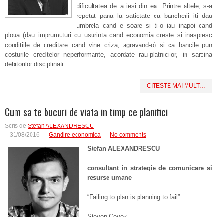
dificultatea de a iesi din ea. Printre altele, s-a
repetat pana la satietate ca bancherii iti dau
umbrela cand e soare si ti-o iau inapoi cand
ploua (dau imprumuturi cu usurinta cand economia creste si inaspresc
conditiile de creditare cand vine criza, agravand-o) si ca bancile pun
costurile creditelor neperformante, acordate rau-platnicilor, in sarcina
debitorilor disciplinati.
CITESTE MAI MULT…
Cum sa te bucuri de viata in timp ce planifici
Scris de
Stefan ALEXANDRESCU
31/08/2016
Gandire economica
No comments
Stefan ALEXANDRESCU
consultant in strategie de comunicare si
resurse umane
“Failing to plan is planning to fail”
Steven Covey