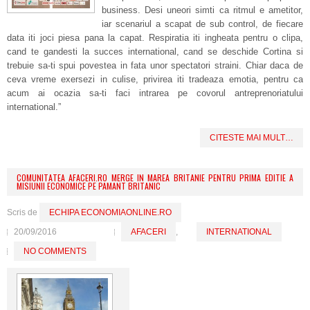
business. Desi uneori simti ca ritmul e ametitor,
iar scenariul a scapat de sub control, de fiecare
data iti joci piesa pana la capat. Respiratia iti ingheata pentru o clipa,
cand te gandesti la succes international, cand se deschide Cortina si
trebuie sa-ti spui povestea in fata unor spectatori straini. Chiar daca de
ceva vreme exersezi in culise, privirea iti tradeaza emotia, pentru ca
acum ai ocazia sa-ti faci intrarea pe covorul antreprenoriatului
international.”
CITESTE MAI MULT…
COMUNITATEA AFACERI.RO MERGE IN MAREA BRITANIE PENTRU PRIMA EDITIE A
MISIUNII ECONOMICE PE PAMANT BRITANIC
Scris de
ECHIPA ECONOMIAONLINE.RO
20/09/2016
AFACERI
,
INTERNATIONAL
NO COMMENTS