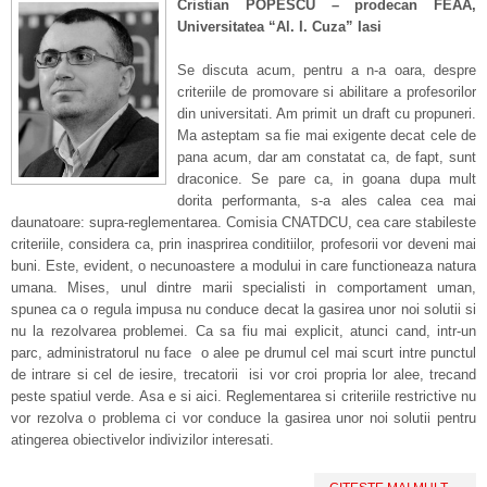
Cristian POPESCU – prodecan FEAA,
Universitatea “Al. I. Cuza” Iasi
Se discuta acum, pentru a n-a oara, despre
criteriile de promovare si abilitare a profesorilor
din universitati. Am primit un draft cu propuneri.
Ma asteptam sa fie mai exigente decat cele de
pana acum, dar am constatat ca, de fapt, sunt
draconice. Se pare ca, in goana dupa mult
dorita performanta, s-a ales calea cea mai
daunatoare: supra-reglementarea. Comisia CNATDCU, cea care stabileste
criteriile, considera ca, prin inasprirea conditiilor, profesorii vor deveni mai
buni. Este, evident, o necunoastere a modului in care functioneaza natura
umana. Mises, unul dintre marii specialisti in comportament uman,
spunea ca o regula impusa nu conduce decat la gasirea unor noi solutii si
nu la rezolvarea problemei. Ca sa fiu mai explicit, atunci cand, intr-un
parc, administratorul nu face o alee pe drumul cel mai scurt intre punctul
de intrare si cel de iesire, trecatorii isi vor croi propria lor alee, trecand
peste spatiul verde. Asa e si aici. Reglementarea si criteriile restrictive nu
vor rezolva o problema ci vor conduce la gasirea unor noi solutii pentru
atingerea obiectivelor indivizilor interesati.