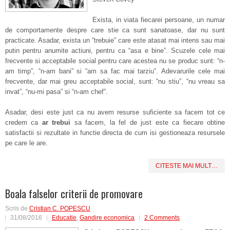
Exista, in viata fiecarei persoane, un numar
de comportamente despre care stie ca sunt sanatoase, dar nu sunt
practicate. Asadar, exista un “trebuie” care este atasat mai intens sau mai
putin pentru anumite actiuni, pentru ca “asa e bine”. Scuzele cele mai
frecvente si acceptabile social pentru care acestea nu se produc sunt: “n-
am timp”, “n-am bani” si “am sa fac mai tarziu”. Adevarurile cele mai
frecvente, dar mai greu acceptabile social, sunt: “nu stiu”, “nu vreau sa
invat”, “nu-mi pasa” si “n-am chef”.
Asadar, desi este just ca nu avem resurse suficiente sa facem tot ce
credem ca
ar trebui
sa facem, la fel de just este ca fiecare obtine
satisfactii si rezultate in functie directa de cum isi gestioneaza resursele
pe care le are.
CITESTE MAI MULT…
Boala falselor criterii de promovare
Scris de
Cristian C. POPESCU
31/08/2016
Educatie
,
Gandire economica
2 Comments