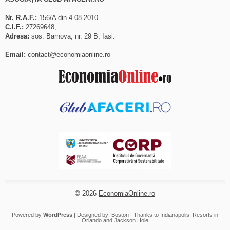
Nr. R.A.F.:
156/A din 4.08.2010
C.I.F.:
27269648;
Adresa:
sos. Barnova, nr. 29 B, Iasi.
Email:
contact@economiaonline.ro
© 2026
EconomiaOnline.ro
Powered by
WordPress
| Designed by:
Boston
| Thanks to
Indianapolis
,
Resorts in
Orlando
and
Jackson Hole