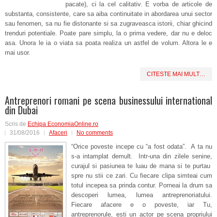
pacate), ci la cel calitativ. E vorba de articole de
substanta, consistente, care sa aiba continuitate in abordarea unui sector
sau fenomen, sa nu fie distonante si sa zugraveasca istorii, chiar ghicind
trenduri potentiale. Poate pare simplu, la o prima vedere, dar nu e deloc
asa. Unora le ia o viata sa poata realiza un astfel de volum. Altora le e
mai usor.
CITESTE MAI MULT…
Antreprenori romani pe scena businessului international
din Dubai
Scris de
Echipa EconomiaOnline.ro
31/08/2016
Afaceri
No comments
“Orice poveste incepe cu “a fost odata”. A ta nu
s-a intamplat demult. Intr-una din zilele senine,
curajul si pasiunea te luau de mana si te purtau
spre nu stii ce zari. Cu fiecare clipa simteai cum
totul incepea sa prinda contur. Porneai la drum sa
descoperi lumea, lumea antreprenoriatului.
Fiecare afacere e o poveste, iar Tu,
antreprenorule, esti un actor pe scena propriului