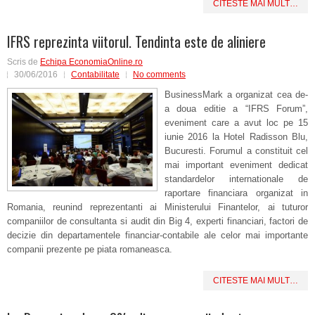
CITESTE MAI MULT…
IFRS reprezinta viitorul. Tendinta este de aliniere
Scris de
Echipa EconomiaOnline.ro
30/06/2016
Contabilitate
No comments
BusinessMark a organizat cea de-
a doua editie a “IFRS Forum”,
eveniment care a avut loc pe 15
iunie 2016 la Hotel Radisson Blu,
Bucuresti. Forumul a constituit cel
mai important eveniment dedicat
standardelor internationale de
raportare financiara organizat in
Romania, reunind reprezentanti ai Ministerului Finantelor, ai tuturor
companiilor de consultanta si audit din Big 4, experti financiari, factori de
decizie din departamentele financiar-contabile ale celor mai importante
companii prezente pe piata romaneasca.
CITESTE MAI MULT…