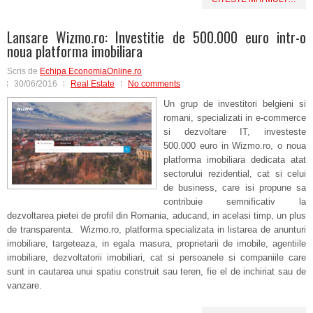
Lansare Wizmo.ro: Investitie de 500.000 euro intr-o
noua platforma imobiliara
Scris de
Echipa EconomiaOnline.ro
30/06/2016
Real Estate
No comments
Un grup de investitori belgieni si
romani, specializati in e-commerce
si dezvoltare IT, investeste
500.000 euro in Wizmo.ro, o noua
platforma imobiliara dedicata atat
sectorului rezidential, cat si celui
de business, care isi propune sa
contribuie semnificativ la
dezvoltarea pietei de profil din Romania, aducand, in acelasi timp, un plus
de transparenta.
Wizmo.ro, platforma specializata in listarea de anunturi
imobiliare, targeteaza, in egala masura, proprietarii de imobile, agentiile
imobiliare, dezvoltatorii imobiliari, cat si persoanele si companiile care
sunt in cautarea unui spatiu construit sau teren, fie el de inchiriat sau de
vanzare.