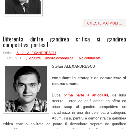
CITESTE MAI MULT…
Diferenta dintre gandirea critica si gandirea
competitiva, partea II
Scris de
Stefan ALEXANDRESCU
30/06/2016
Analize
,
Gandire economica
No comments
Stefan ALEXANDRESCU
consultant in strategie de comunicare si
resurse umane
Dupa
prima parte a articolului
, de luna
trecuta… cred ca ar fi corect sa afirm ca
orice scop al gandirii competitive se
incadreaza in una din cele patru categorii.
Acum, insa, pentru a demonstra ca gandirea
critica este o abilitate ce poate fi dezvoltata separat de gandirea