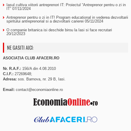
Iasul cultiva viitorii antreprenori IT: Proiectul “Antreprenor pentru o zi in
IT”
07/11/2024
Antreprenor pentru o zi in IT! Program educational in vederea dezvoltarii
spiritului antreprenorial si a dezvoltarii carierei
05/11/2024
O companie britanica isi deschide birou la Iasi si face recrutari
20/12/2023
NE GASITI AICI:
ASOCIAȚIA CLUB AFACERI.RO
Nr. R.A.F.:
156/A din 4.08.2010
C.I.F.:
27269648;
Adresa:
sos. Barnova, nr. 29 B, Iasi.
Email:
contact@economiaonline.ro