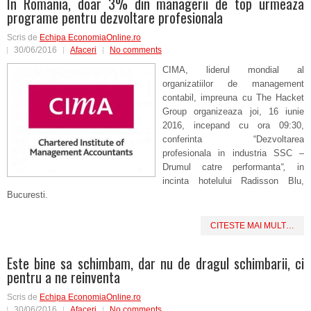
In Romania, doar 3% din managerii de top urmeaza
programe pentru dezvoltare profesionala
Scris de
Echipa EconomiaOnline.ro
30/06/2016
Afaceri
No comments
CIMA, liderul mondial al
organizatiilor de management
contabil, impreuna cu The Hacket
Group organizeaza joi, 16 iunie
2016, incepand cu ora 09:30,
conferinta “Dezvoltarea
profesionala in industria SSC –
Drumul catre performanta
“,
in
incinta hotelului Radisson Blu,
Bucuresti.
CITESTE MAI MULT…
Este bine sa schimbam, dar nu de dragul schimbarii, ci
pentru a ne reinventa
Scris de
Echipa EconomiaOnline.ro
30/06/2016
Afaceri
No comments