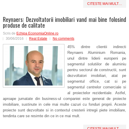
CITESTE MAI MULT…
Reynaers: Dezvoltatorii imobiliari vand mai bine folosind
produse de calitate
Scris de
Echipa EconomiaOnline.ro
30/06/2016
Real Estate
No comments
45% dintre clientii indirecti
Reynaers Aluminium Romania,
unul dintre liderii europeni pe
segmentul solutiilor de aluminiu
pentru sectorul de constructii, sunt
dezvoltatori imobiliari, atat pe
segmentul office, cat si pe
segmentul centrelor comerciale si
al proiectelor rezidentiale. Astfel,
aproape jumatate din business-ul companiei este generat de proiecte
imobiliare, sustinute in cele mai multe cazuri cu fonduri proprii. Aceste
proiecte sunt dezvoltate si in contextul cresterii intregii piete imobiliare,
tendinta care se resimte din ce in ce mai mult.
CITESTE MAI MULT…