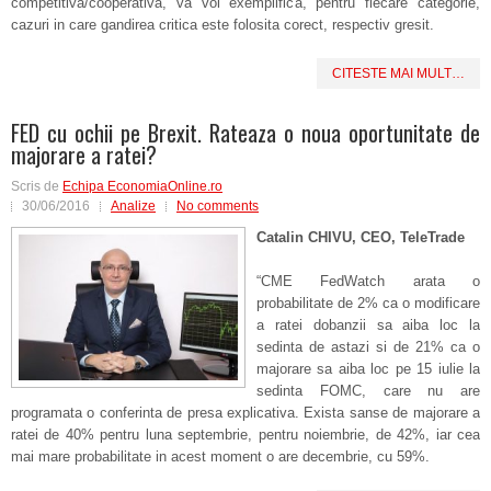
competitiva/cooperativa, va voi exemplifica, pentru fiecare categorie,
cazuri in care gandirea critica este folosita
corect, respectiv
gresit.
CITESTE MAI MULT…
FED cu ochii pe Brexit. Rateaza o noua oportunitate de
majorare a ratei?
Scris de
Echipa EconomiaOnline.ro
30/06/2016
Analize
No comments
Catalin CHIVU, CEO, TeleTrade
“CME FedWatch arata o
probabilitate de 2% ca o modificare
a ratei dobanzii sa aiba loc la
sedinta de astazi si de 21% ca o
majorare sa aiba loc pe 15 iulie la
sedinta FOMC, care nu are
programata o conferinta de presa explicativa. Exista sanse de majorare a
ratei de 40% pentru luna septembrie, pentru noiembrie, de 42%, iar cea
mai mare probabilitate in acest moment o are decembrie, cu 59%.