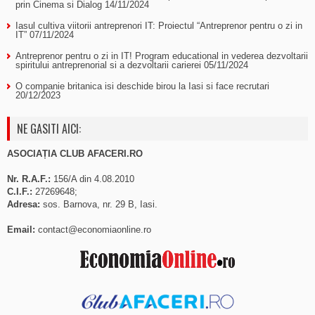
prin Cinema si Dialog
14/11/2024
Iasul cultiva viitorii antreprenori IT: Proiectul “Antreprenor pentru o zi in
IT”
07/11/2024
Antreprenor pentru o zi in IT! Program educational in vederea dezvoltarii
spiritului antreprenorial si a dezvoltarii carierei
05/11/2024
O companie britanica isi deschide birou la Iasi si face recrutari
20/12/2023
NE GASITI AICI:
ASOCIAȚIA CLUB AFACERI.RO
Nr. R.A.F.:
156/A din 4.08.2010
C.I.F.:
27269648;
Adresa:
sos. Barnova, nr. 29 B, Iasi.
Email:
contact@economiaonline.ro